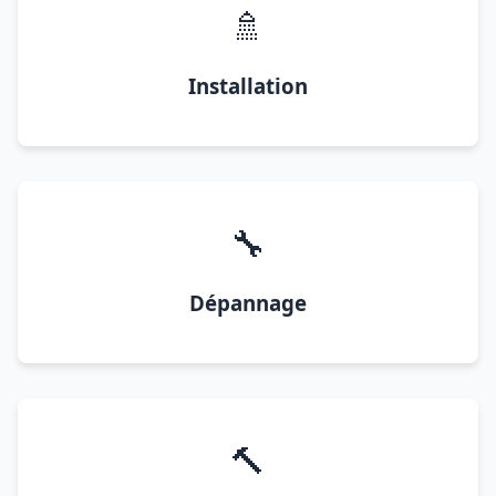
🚿
Installation
🔧
Dépannage
🔨