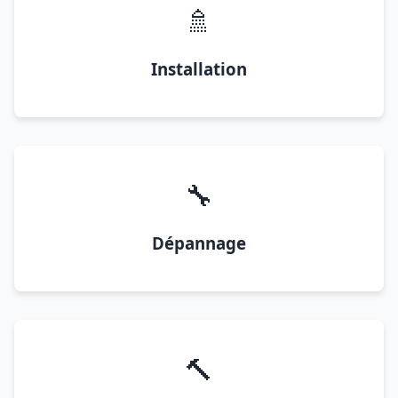
🚿
Installation
🔧
Dépannage
🔨