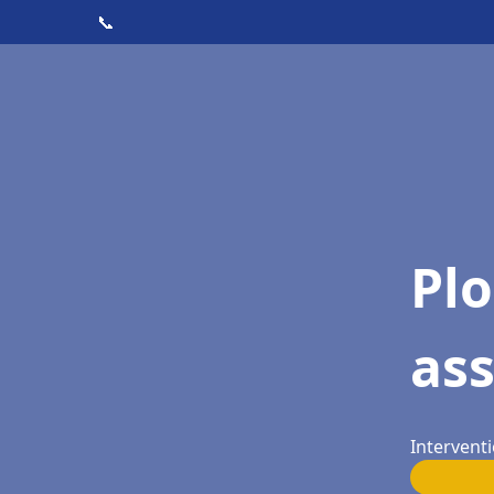
📞
Pl
ass
Interventi