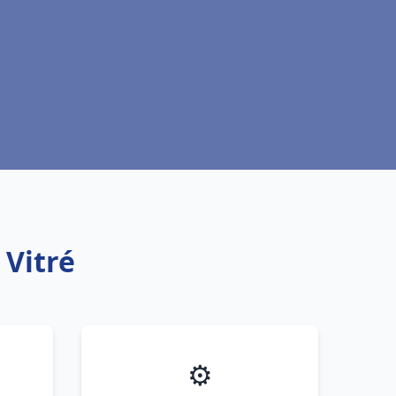
 Vitré
⚙️