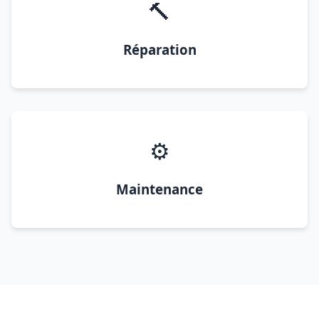
🔨
Réparation
⚙️
Maintenance