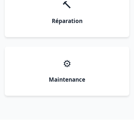
🔨
Réparation
⚙️
Maintenance