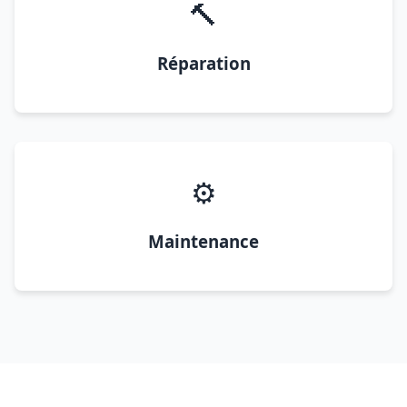
🔨
Réparation
⚙️
Maintenance