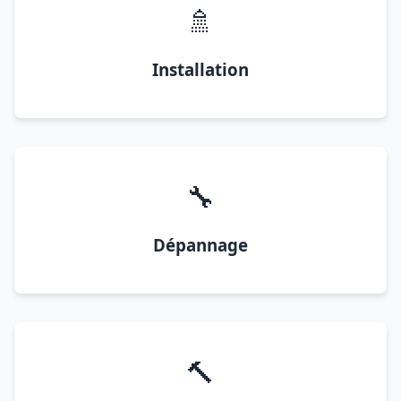
🚿
Installation
🔧
Dépannage
🔨