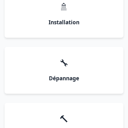
🚿
Installation
🔧
Dépannage
🔨