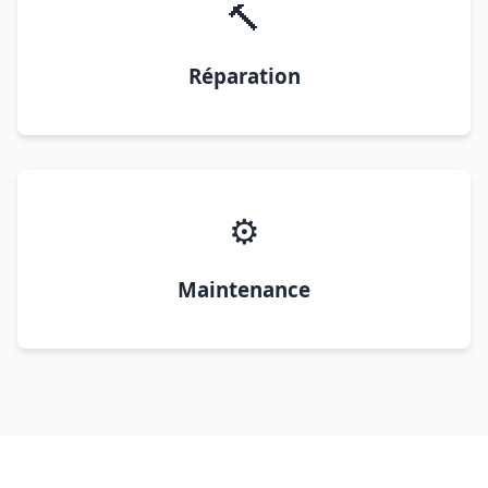
🔨
Réparation
⚙️
Maintenance