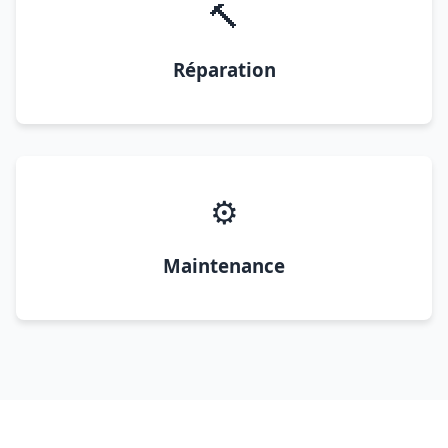
🔨
Réparation
⚙️
Maintenance