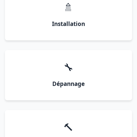
🚿
Installation
🔧
Dépannage
🔨