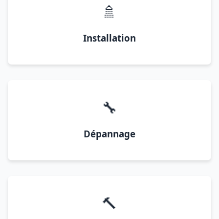
🚿
Installation
🔧
Dépannage
🔨