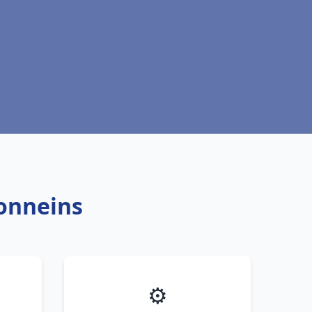
Tonneins
⚙️