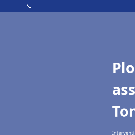
📞
Pl
as
To
Interventi