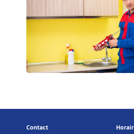
Contact
Horair