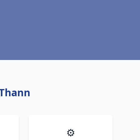
 Thann
⚙️