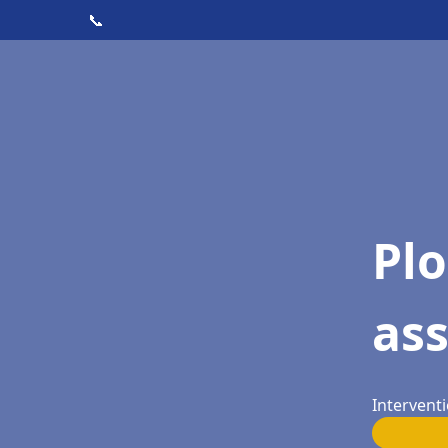
📞
Pl
as
Intervent