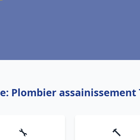
ce: Plombier assainissement
🔧
🔨