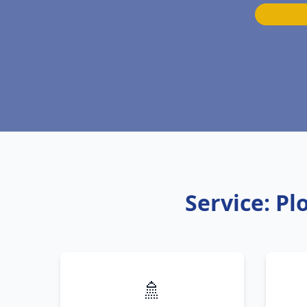
Service: P
🚿