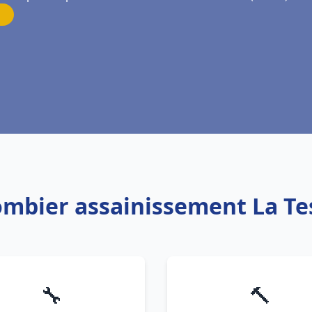
lombier assainissement La Te
🔧
🔨