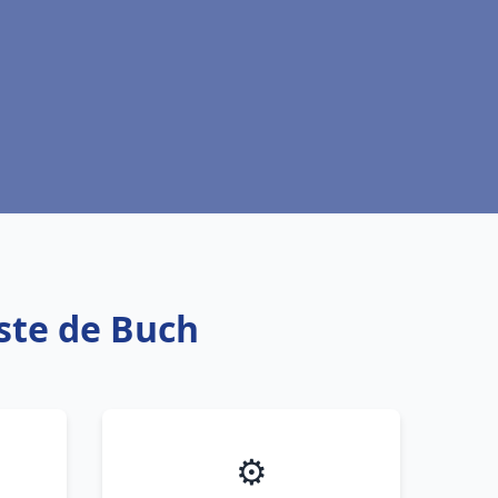
ste de Buch
⚙️