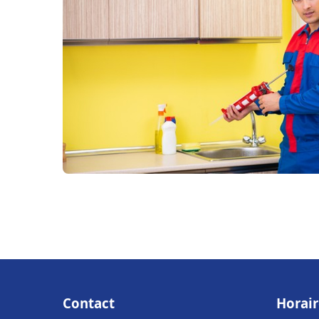
Contact
Horair