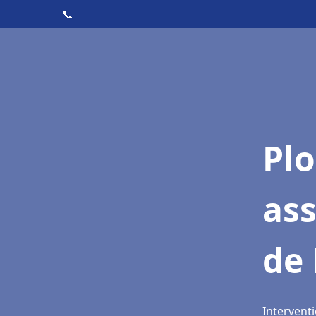
📞
Pl
ass
de
Interventi