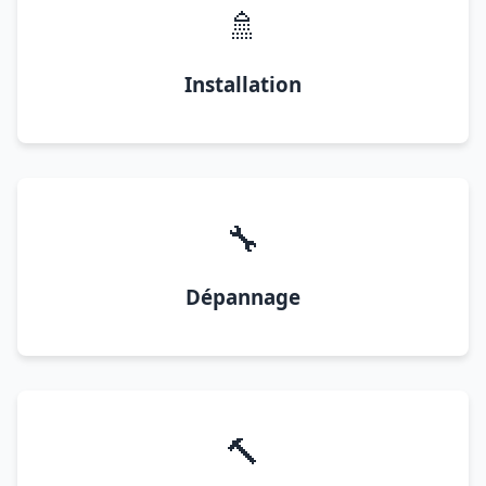
🚿
Installation
🔧
Dépannage
🔨