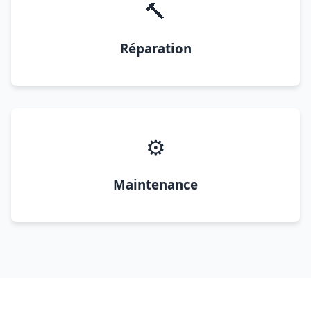
🔨
Réparation
⚙️
Maintenance