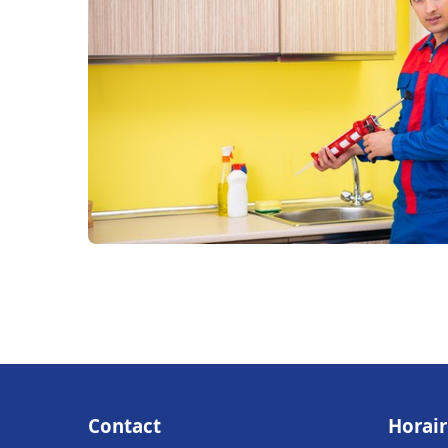
Contact
Horair