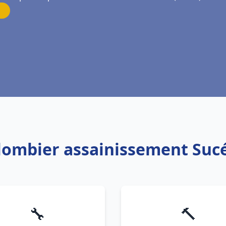
Plombier assainissement Sucé
🔧
🔨