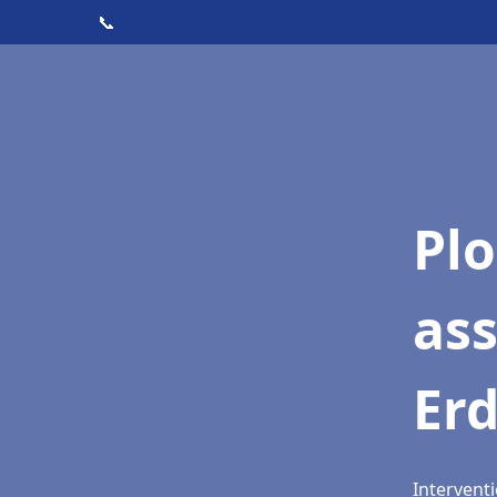
📞
Pl
as
Er
Interventi