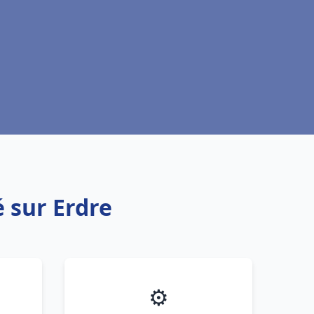
 sur Erdre
⚙️