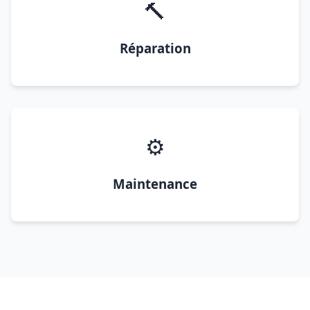
🔨
Réparation
⚙️
Maintenance