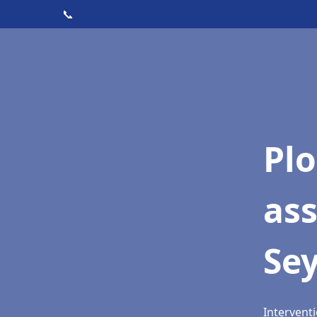
📞
Pl
as
Sey
Interventi