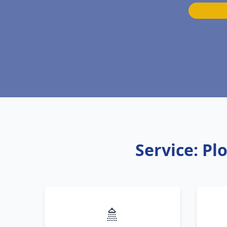
Service: Pl
🚿