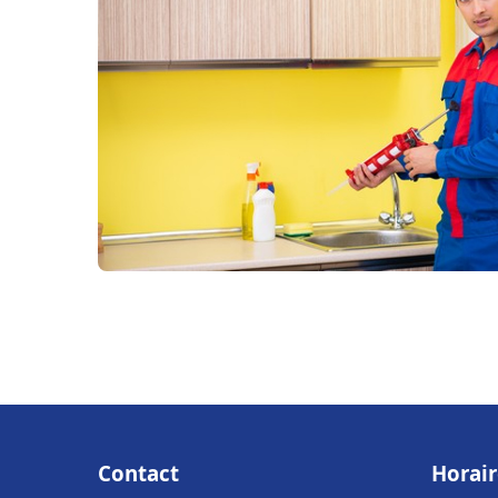
Contact
Horair