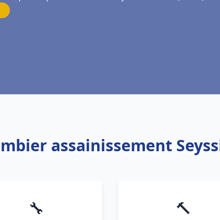
ombier assainissement Seyss
🔧
🔨