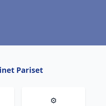
inet Pariset
⚙️