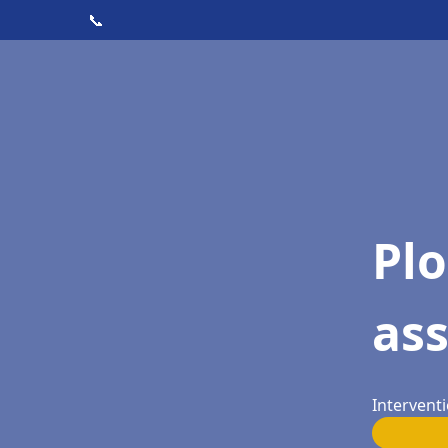
📞
Pl
as
Interventi