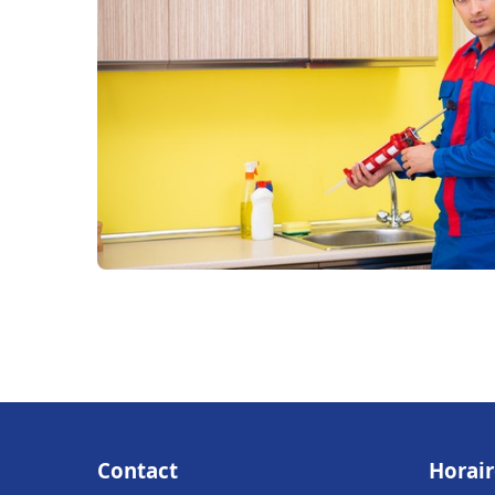
Contact
Horair