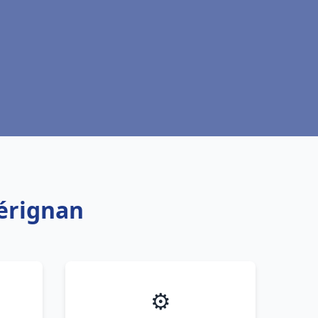
Sérignan
⚙️