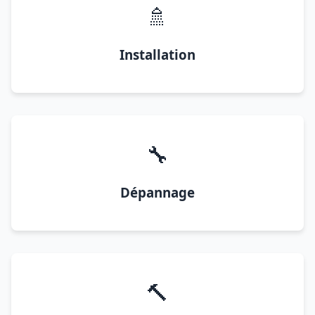
🚿
Installation
🔧
Dépannage
🔨