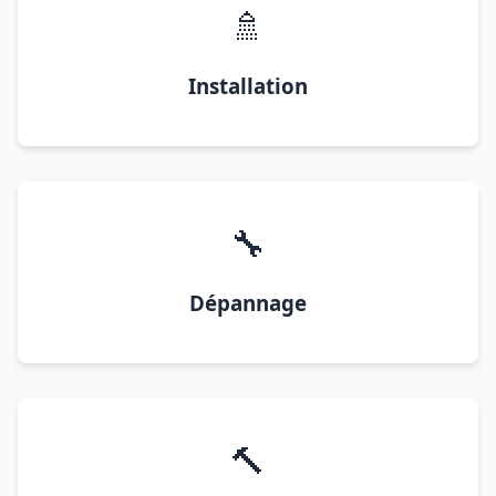
🚿
Installation
🔧
Dépannage
🔨