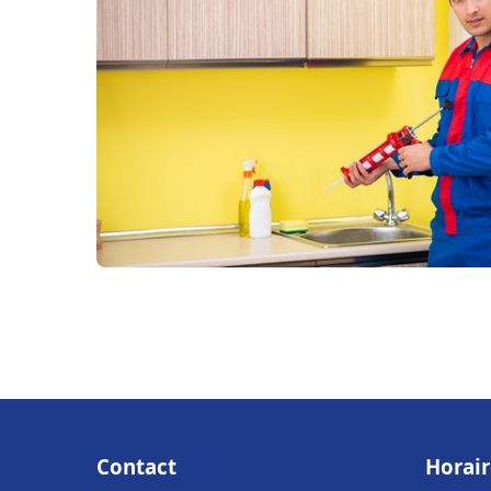
Contact
Horair