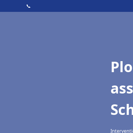
📞
Pl
as
Sc
Intervent