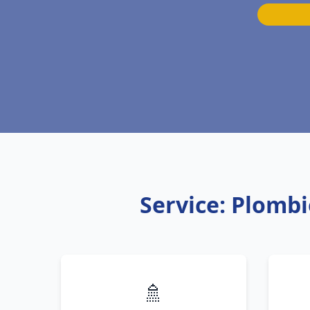
Service: Plomb
🚿