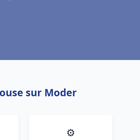
house sur Moder
⚙️