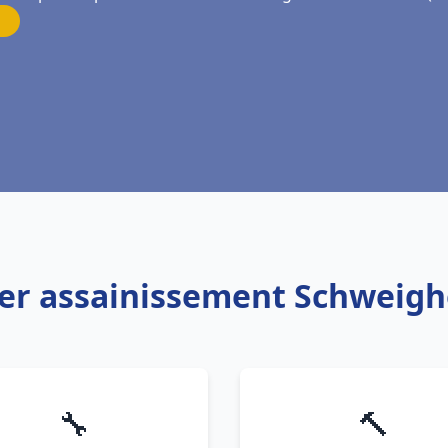
ier assainissement Schweig
🔧
🔨