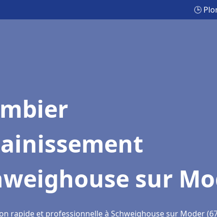
🕒 Pl
ombier
sainissement
hweighouse sur Mo
ion rapide et professionnelle à Schweighouse sur Moder (6