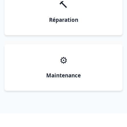
🔨
Réparation
⚙️
Maintenance