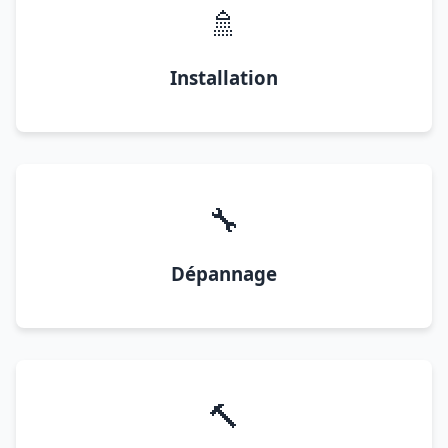
🚿
Installation
🔧
Dépannage
🔨