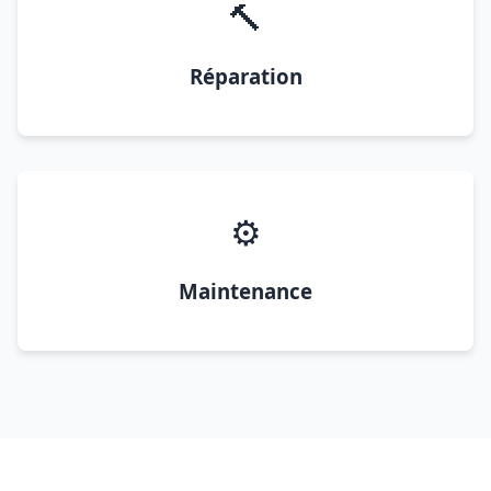
🔨
Réparation
⚙️
Maintenance