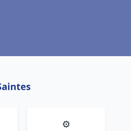
Saintes
⚙️