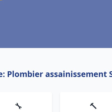
e: Plombier assainissement 
🔧
🔨