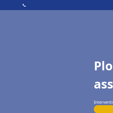
📞
Pl
as
Interventi