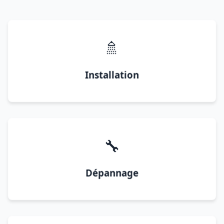
🚿
Installation
🔧
Dépannage