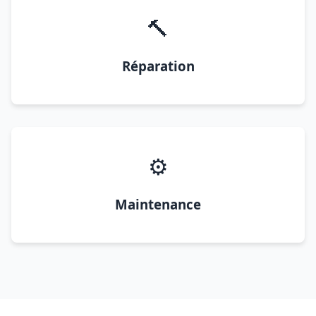
🔨
Réparation
⚙️
Maintenance