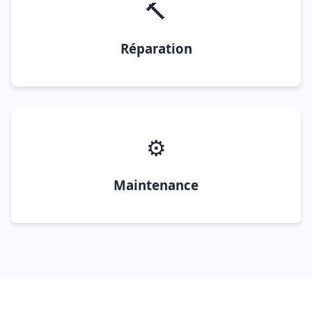
🔨
Réparation
⚙️
Maintenance