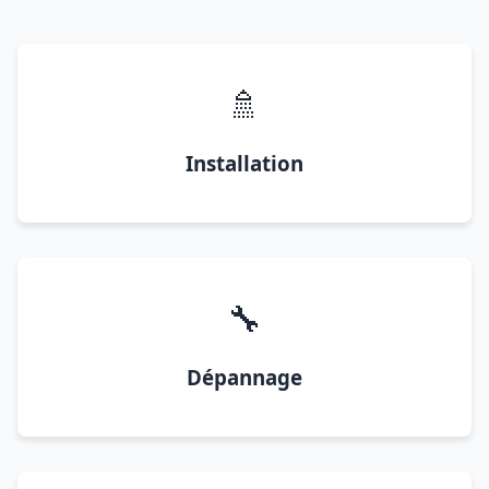
🚿
Installation
🔧
Dépannage