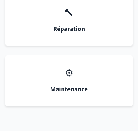
🔨
Réparation
⚙️
Maintenance