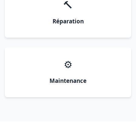
🔨
Réparation
⚙️
Maintenance