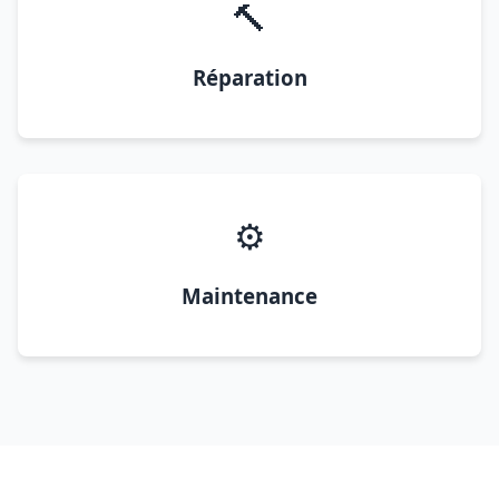
🔨
Réparation
⚙️
Maintenance