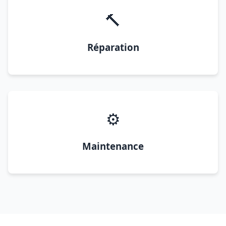
🔨
Réparation
⚙️
Maintenance