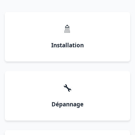
🚿
Installation
🔧
Dépannage