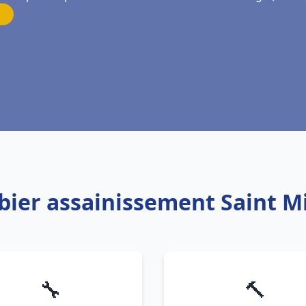
bier assainissement Saint M
🔧
🔨