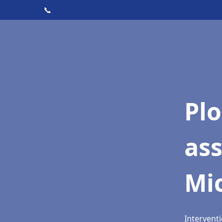
📞
Pl
as
Mic
Interventi