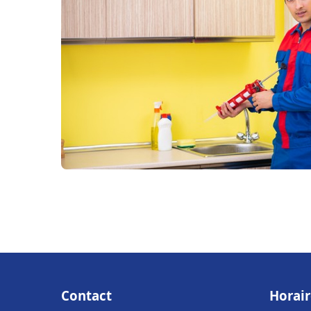
Contact
Horair