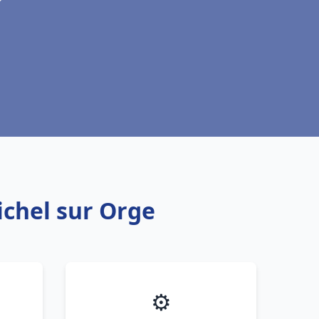
ichel sur Orge
⚙️