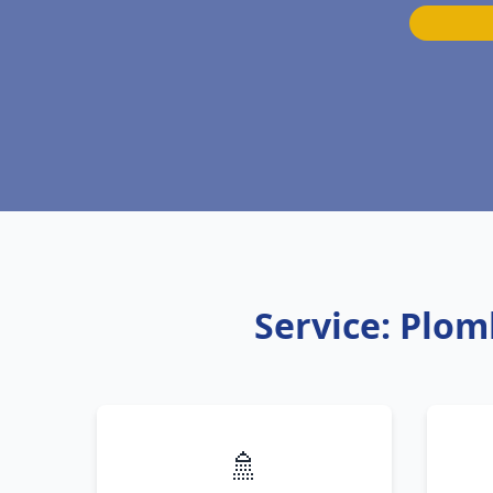
Service: Plom
🚿