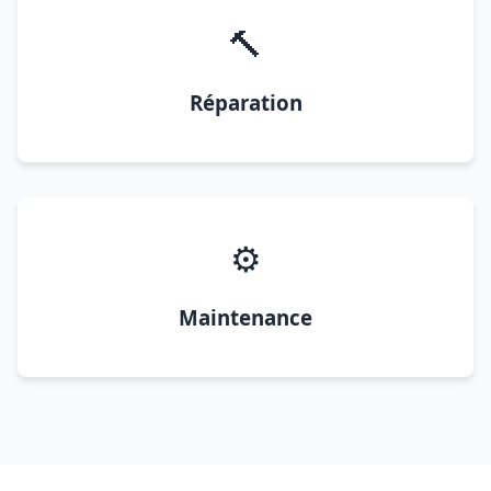
🔨
Réparation
⚙️
Maintenance