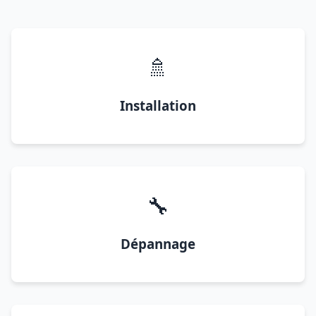
🚿
Installation
🔧
Dépannage