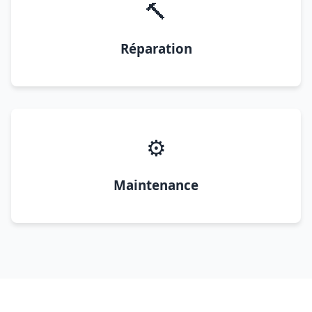
🔨
Réparation
⚙️
Maintenance