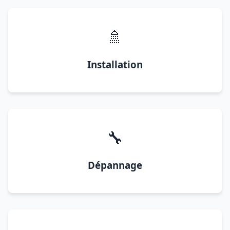
🚿
Installation
🔧
Dépannage