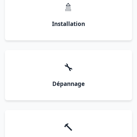
🚿
Installation
🔧
Dépannage
🔨