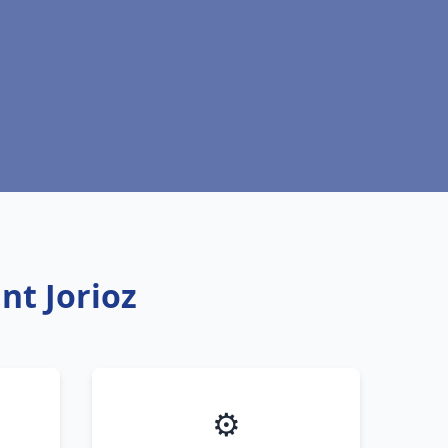
nt Jorioz
⚙️