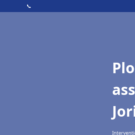
📞
Pl
as
Jor
Interventi