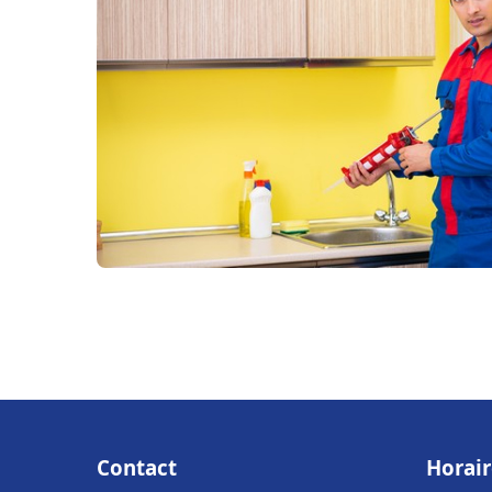
Contact
Horair