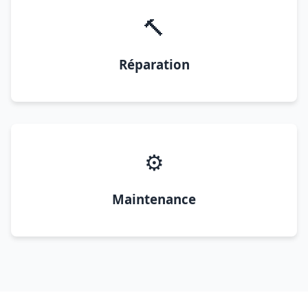
🔨
Réparation
⚙️
Maintenance