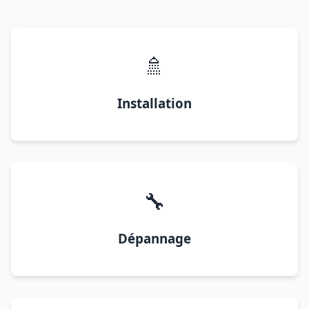
🚿
Installation
🔧
Dépannage