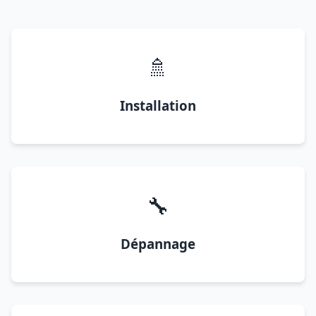
🚿
Installation
🔧
Dépannage