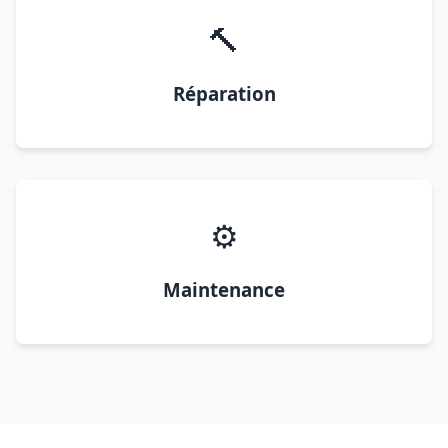
🔨
Réparation
⚙️
Maintenance