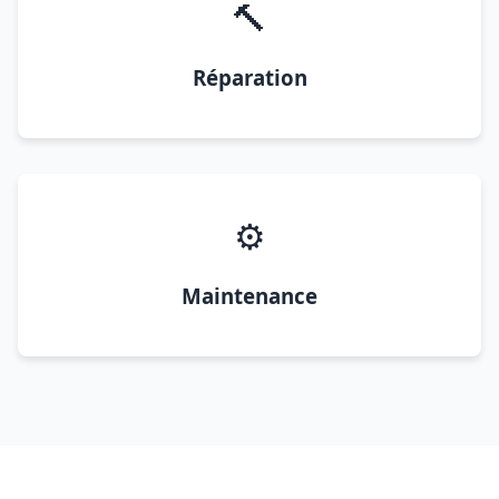
🔨
Réparation
⚙️
Maintenance