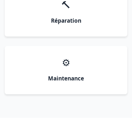
🔨
Réparation
⚙️
Maintenance