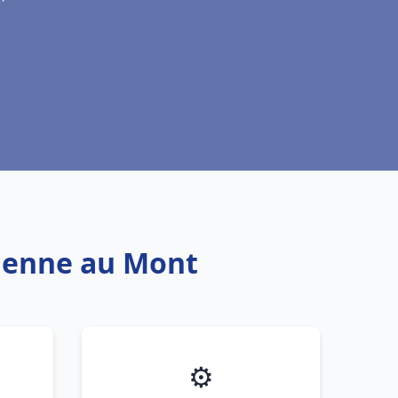
tienne au Mont
⚙️