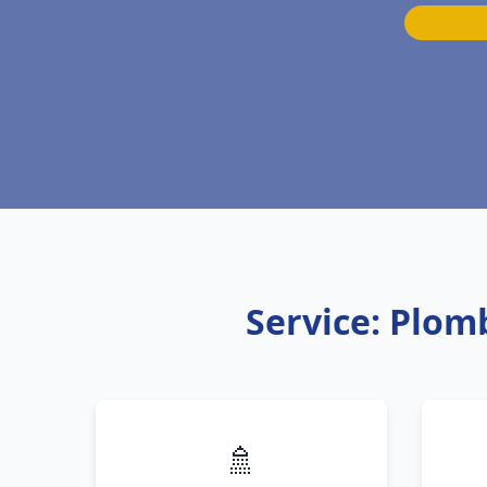
Service: Plom
🚿