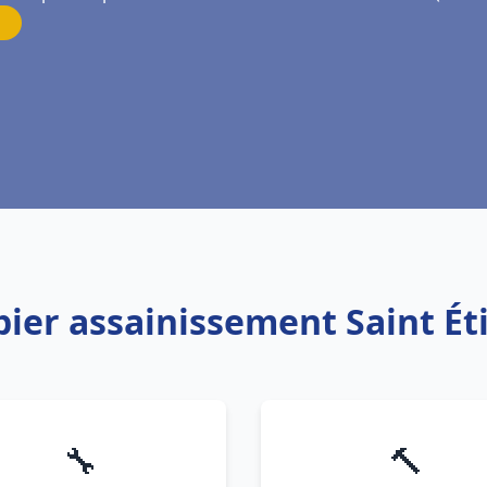
bier assainissement Saint É
🔧
🔨