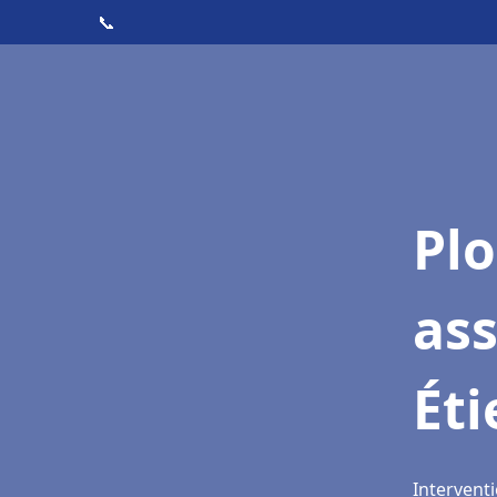
📞
Pl
as
Ét
Interventi