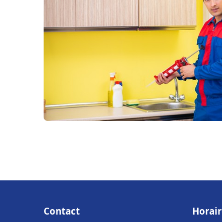
Contact
Horair