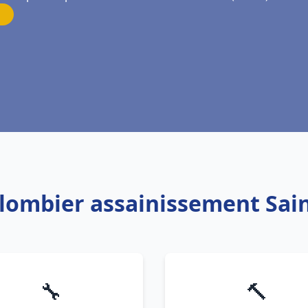
Plombier assainissement Sa
🔧
🔨