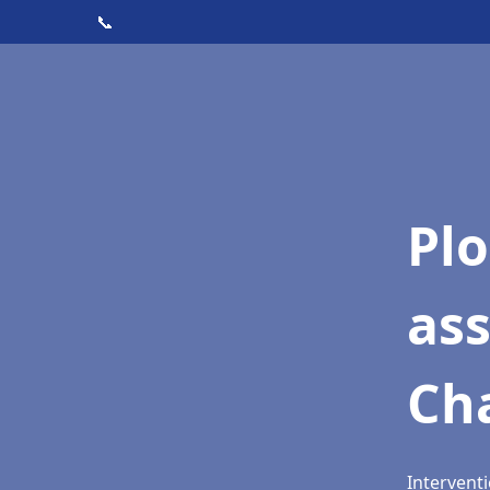
📞
Pl
as
Ch
Intervent