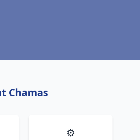
int Chamas
⚙️