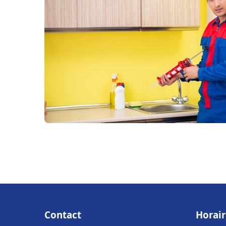
Contact
Horair