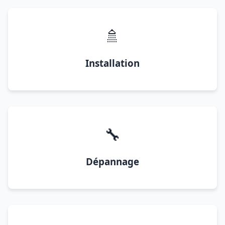
🚿
Installation
🔧
Dépannage