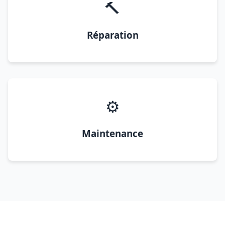
🔨
Réparation
⚙️
Maintenance