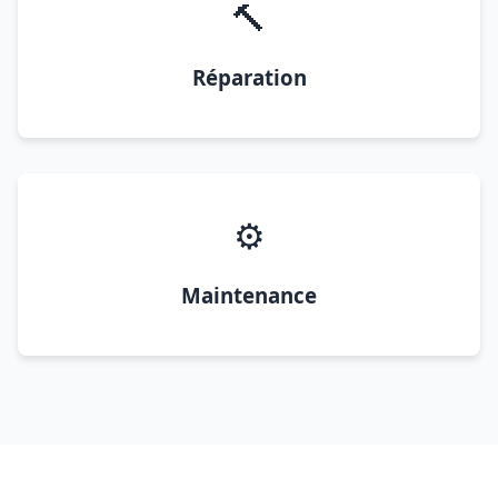
🔨
Réparation
⚙️
Maintenance