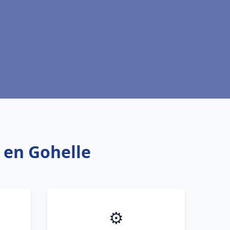
 en Gohelle
⚙️