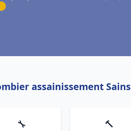
lombier assainissement Sains
🔧
🔨