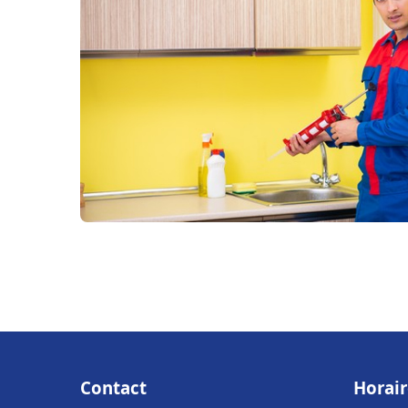
Contact
Horair