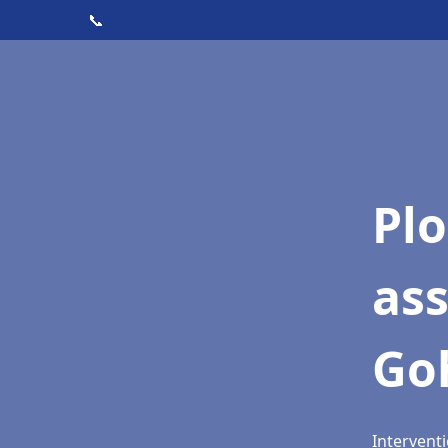
📞
Pl
ass
Go
Interventi