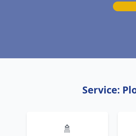
Service: P
🚿