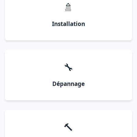
🚿
Installation
🔧
Dépannage
🔨