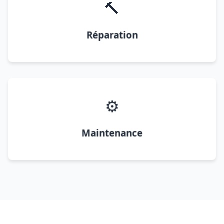
🔨
Réparation
⚙️
Maintenance